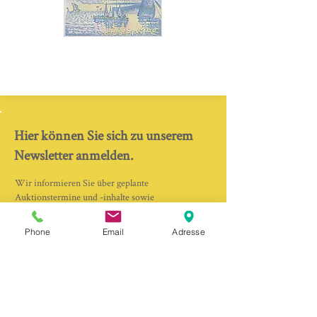
Hier können Sie sich zu unserem
Newsletter anmelden.
Wir informieren Sie über geplante
Auktionstermine und -inhalte sowie
verfügbare Kataloge, so dass Sie Ihre Gebote
rechtzeitig abgeben können.
Phone
Email
Adresse
Anrede
Vorname