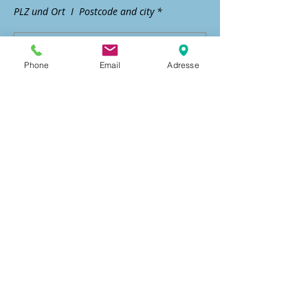
PLZ und Ort I Postcode and city *
Phone
Email
Adresse
Land | Country*
Ja, ich bestätige, die
Versteigerungsbedingungen und
AGB gelesen zu haben.
Gebot abgeben