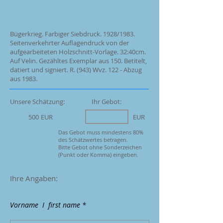
Bügerkrieg. Farbiger Siebdruck. 1928/1983.
Seitenverkehrter Auflagendruck von der
aufgearbeiteten Holzschnitt-Vorlage. 32:40cm.
Auf Velin. Gezähltes Exemplar aus 150. Betitelt,
datiert und signiert. R. (943) Wvz. 122 - Abzug
aus 1983.
Unsere Schätzung:
Ihr Gebot:
500
EUR
EUR
Das Gebot muss mindestens 80%
des Schätzwertes betragen.
Bitte Gebot ohne Sonderzeichen
(Punkt oder Komma) eingeben.
Ihre Angaben:
Vorname I first name *