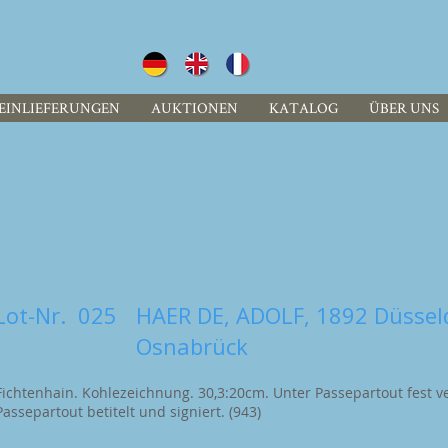
EINLIEFERUNGEN
AUKTIONEN
KATALOG
ÜBER UNS
Lot-Nr.
025
HAER DE, ADOLF, 1892 Düsseld
Osnabrück
Fichtenhain. Kohlezeichnung. 30,3:20cm. Unter Passepartout fest v
Passepartout betitelt und signiert. (943)