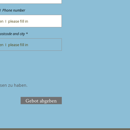
I Phone number
ostcode and city *
esen zu haben.
Gebot abgeben