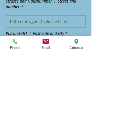
Strasse und Hausnummer I Street and
number *
PLZ und Ort I Postcode and city *
Phone
Email
Adresse
Land | Country*
Ja, ich bestätige, die
Versteigerungsbedingungen und
AGB gelesen zu haben.
Gebot abgeben