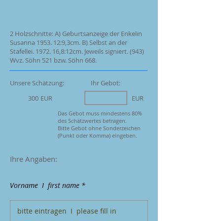
2 Holzschnitte: A) Geburtsanzeige der Enkelin
Susanna 1953. 12:9,3cm. B) Selbst an der
Stafellei. 1972. 16,8:12cm. Jeweils signiert. (943)
Wvz. Söhn 521 bzw. Söhn 668.
Unsere Schätzung:
Ihr Gebot:
300
EUR
EUR
Das Gebot muss mindestens 80%
des Schätzwertes betragen.
Bitte Gebot ohne Sonderzeichen
(Punkt oder Komma) eingeben.
Ihre Angaben:
Vorname I first name *