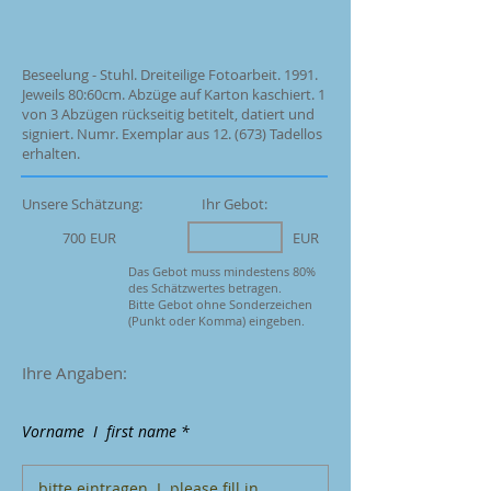
Beseelung - Stuhl. Dreiteilige Fotoarbeit. 1991.
Jeweils 80:60cm. Abzüge auf Karton kaschiert. 1
von 3 Abzügen rückseitig betitelt, datiert und
signiert. Numr. Exemplar aus 12. (673) Tadellos
erhalten.
Unsere Schätzung:
Ihr Gebot:
700
EUR
EUR
Das Gebot muss mindestens 80%
des Schätzwertes betragen.
Bitte Gebot ohne Sonderzeichen
(Punkt oder Komma) eingeben.
Ihre Angaben:
Vorname I first name *