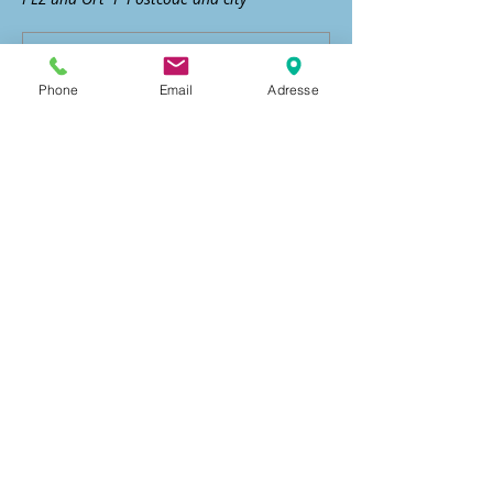
Phone
Email
Adresse
Land | Country*
Ja, ich bestätige, die
Versteigerungsbedingungen und
AGB gelesen zu haben.
Gebot abgeben
IMPRESSUM