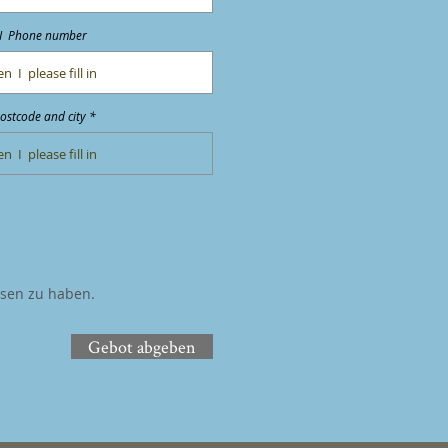
I Phone number
ostcode and city *
esen zu haben.
Gebot abgeben