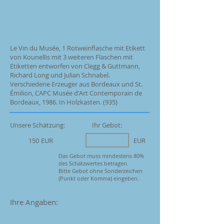
Le Vin du Musée, 1 Rotweinflasche mit Etikett
von Kounellis mit 3 weiteren Flaschen mit
Etiketten entworfen von Clegg & Guttmann,
Richard Long und Julian Schnabel.
Verschiedene Erzeuger aus Bordeaux und St.
Émilion, CAPC Musée d'Art Contemporain de
Bordeaux, 1986. In Holzkasten. (935)
Unsere Schätzung:
Ihr Gebot:
150
EUR
EUR
Das Gebot muss mindestens 80%
des Schätzwertes betragen.
Bitte Gebot ohne Sonderzeichen
(Punkt oder Komma) eingeben.
Ihre Angaben: