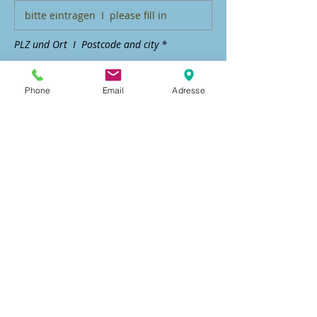
PLZ und Ort I Postcode and city *
Phone
Email
Adresse
Land | Country*
Ja, ich bestätige, die
Versteigerungsbedingungen und
AGB gelesen zu haben.
Gebot abgeben