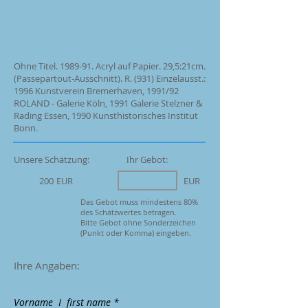
Ohne Titel. 1989-91. Acryl auf Papier. 29,5:21cm.
(Passepartout-Ausschnitt). R. (931) Einzelausst.:
1996 Kunstverein Bremerhaven, 1991/92
ROLAND - Galerie Köln, 1991 Galerie Stelzner &
Rading Essen, 1990 Kunsthistorisches Institut
Bonn.
Unsere Schätzung:
Ihr Gebot:
200
EUR
EUR
Das Gebot muss mindestens 80%
des Schätzwertes betragen.
Bitte Gebot ohne Sonderzeichen
(Punkt oder Komma) eingeben.
Ihre Angaben:
Vorname I first name *