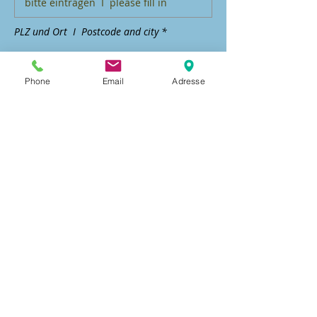
PLZ und Ort I Postcode and city *
Phone
Email
Adresse
Land | Country*
Ja, ich bestätige, die
Versteigerungsbedingungen und
AGB gelesen zu haben.
Gebot abgeben