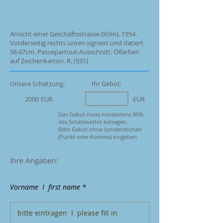
Ansicht einer Geschäftsstrasse (Köln). 1954.
Vorderseitig rechts unten signiert und datiert.
56:47cm. Passepartout-Ausschnitt. Ölfarben
auf Zeichenkarton. R. (931)
Unsere Schätzung:
Ihr Gebot:
2000
EUR
EUR
Das Gebot muss mindestens 80%
des Schätzwertes betragen.
Bitte Gebot ohne Sonderzeichen
(Punkt oder Komma) eingeben.
Ihre Angaben:
Vorname I first name *