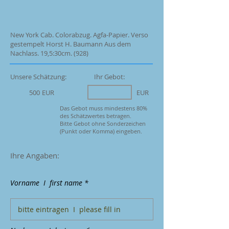
New York Cab. Colorabzug. Agfa-Papier. Verso
gestempelt Horst H. Baumann Aus dem
Nachlass. 19,5:30cm. (928)
Unsere Schätzung:
Ihr Gebot:
500
EUR
EUR
Das Gebot muss mindestens 80%
des Schätzwertes betragen.
Bitte Gebot ohne Sonderzeichen
(Punkt oder Komma) eingeben.
Ihre Angaben:
Vorname I first name *