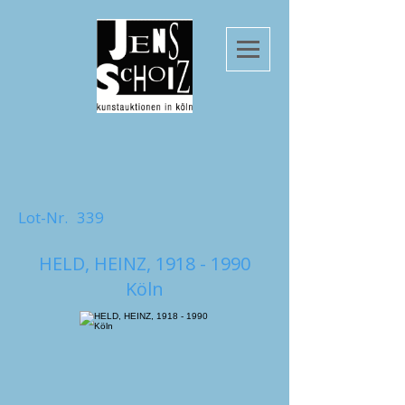
Lot-Nr.
339
HELD, HEINZ,
1918 - 1990
Köln