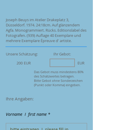
Joseph Beuys im Atelier Drakeplatz 3,
Düsseldorf. 1974. 24:18cm. Auf glänzendem
Agfa. Monogrammiert. Rücks. Editionslabel des
Fotografen. (939) Auflage 40 Exemplare und
mehrere Exemplare Épreuve d' artiste.
Unsere Schätzung:
Ihr Gebot:
200
EUR
EUR
Das Gebot muss mindestens 80%
des Schätzwertes betragen.
Bitte Gebot ohne Sonderzeichen
(Punkt oder Komma) eingeben.
Ihre Angaben:
Vorname I first name *