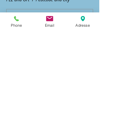
Phone
Email
Adresse
Land | Country*
Ja, ich bestätige, die
Versteigerungsbedingungen und
AGB gelesen zu haben.
Gebot abgeben
IMPRESSUM