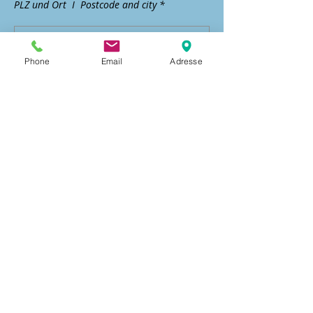
PLZ und Ort I Postcode and city *
Phone
Email
Adresse
Land | Country*
Ja, ich bestätige, die
Versteigerungsbedingungen und
AGB gelesen zu haben.
Gebot abgeben
IMPRESSUM