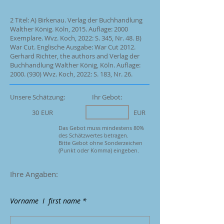
2 Titel: A) Birkenau. Verlag der Buchhandlung
Walther König. Köln, 2015. Auflage: 2000
Exemplare. Wvz. Koch, 2022: S. 345, Nr. 48. B)
War Cut. Englische Ausgabe: War Cut 2012.
Gerhard Richter, the authors and Verlag der
Buchhandlung Walther König, Köln. Auflage:
2000. (930)
Wvz. Koch, 2022: S. 183, Nr. 26.
Unsere Schätzung:
Ihr Gebot:
30
EUR
EUR
Das Gebot muss mindestens 80%
des Schätzwertes betragen.
Bitte Gebot ohne Sonderzeichen
(Punkt oder Komma) eingeben.
Ihre Angaben:
Vorname I first name *